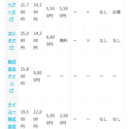
ベア
21,7
14,1
5,50
5,50
ーズ
80
90
ー
⚪︎
なし
必要
0円
0円
円
円
カジ
25,0
14,3
6,60
タク
80
00
無料
ー
×
なし
なし
0円
円
円
株式
会社
15,8
9,80
ナイ
00
ー
ー
ー
ー
ー
ー
0円
ン
円
テイ
ユー
19,5
12,0
5,00
2,00
株式
00
00
ー
ー
なし
なし
0円
0円
会社
円
円