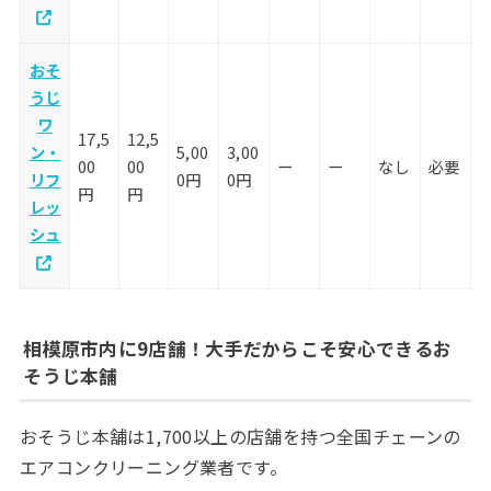
おそ
うじ
ワ
17,5
12,5
ン・
5,00
3,00
00
00
ー
ー
なし
必要
リフ
0円
0円
円
円
レッ
シュ
相模原市内に9店舗！大手だからこそ安心できるお
そうじ本舗
おそうじ本舗は1,700以上の店舗を持つ全国チェーンの
エアコンクリーニング業者です。