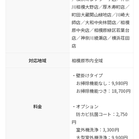
川相模大野店／厚木寿町店／
町田大蔵関山緑地店／川崎大
師店／大和中央林間店／相模
原中央店／相模原緑区若葉台
店／神奈川綾瀬店／横浜荏田
店
対応地域
相模原市内全域
・壁掛けタイプ
お掃除機能なし：9,980円
お掃除機能つき：18,700円
料金
・オプション
防カビ抗菌コート：2,750
円
室外機洗浄：3,300円
大型室外機洗浄：9,900円