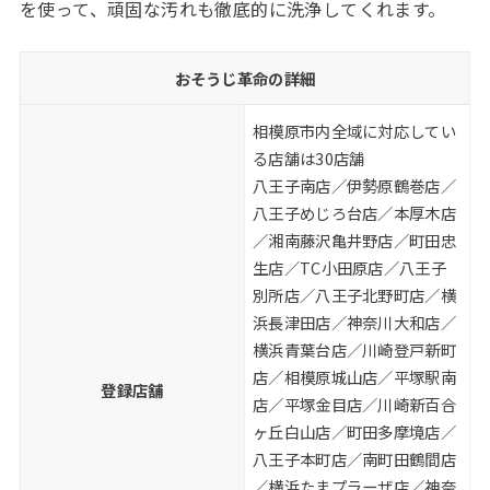
を使って、頑固な汚れも徹底的に洗浄してくれます。
おそうじ革命の詳細
相模原市内全域に対応してい
る店舗は30店舗
八王子南店／伊勢原鶴巻店／
八王子めじろ台店／本厚木店
／湘南藤沢亀井野店／町田忠
生店／TC小田原店／八王子
別所店／八王子北野町店／横
浜長津田店／神奈川大和店／
横浜青葉台店／川崎登戸新町
店／相模原城山店／平塚駅南
登録店舗
店／平塚金目店／川崎新百合
ヶ丘白山店／町田多摩境店／
八王子本町店／南町田鶴間店
／横浜たまプラーザ店／神奈