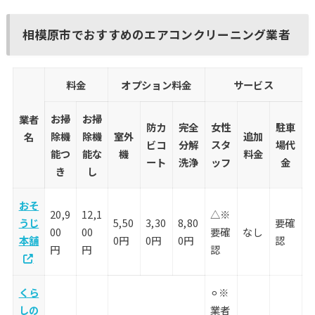
相模原市でおすすめのエアコンクリーニング業者
料金
オプション料金
サービス
お掃
お掃
業者
防カ
完全
女性
駐車
除機
除機
室外
追加
名
ビコ
分解
スタ
場代
能つ
能な
機
料金
ート
洗浄
ッフ
金
き
し
おそ
20,9
12,1
△※
うじ
5,50
3,30
8,80
要確
00
00
要確
なし
本舗
0円
0円
0円
認
円
円
認
くら
⚪︎※
しの
業者