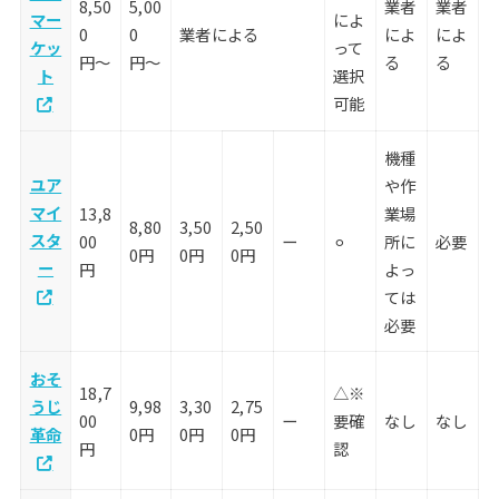
8,50
5,00
業者
業者
マー
によ
0
0
業者による
によ
によ
ケッ
って
円〜
円〜
る
る
ト
選択
可能
機種
ユア
や作
マイ
13,8
業場
8,80
3,50
2,50
スタ
00
ー
⚪︎
所に
必要
0円
0円
0円
ー
円
よっ
ては
必要
おそ
18,7
△※
うじ
9,98
3,30
2,75
00
ー
要確
なし
なし
革命
0円
0円
0円
円
認