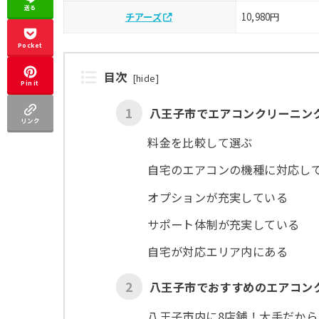
送る
チアーズ
10,980円
Pocket
目次
[
hide
]
Pin it
1
八王子市でエアコンクリーニン
リンク
料金を比較して選ぶ
自宅のエアコンの機種に対応し
オプションが充実している
サポート体制が充実している
自宅が対応エリア内にある
2
八王子市でおすすめのエアコン
八王子市内に8店舗！大手だから