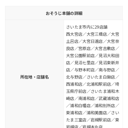
おそうじ本舗の詳細
さいたま市内に29店舗
西大宮店／大宮三橋店／大宮
土呂店／大宮日進店／大宮奈
良店／宮原店／大宮吉敷店／
大宮公園駅前店／見沼大和田
店／見沼七里店／見沼東新井
店／与野本町店／南与野店／
所在地・店舗名
北与野店／さいたま白鍬店／
西浦和店／北浦和駅前店／埼
玉県庁前店／さいたま浦和木
崎店／南浦和店／武蔵浦和店
／浦和白幡店／浦和別所店／
東浦和店／浦和美園店／さい
たま三室店／岩槻駅前店／東
岩槻店／岩槻本丸店