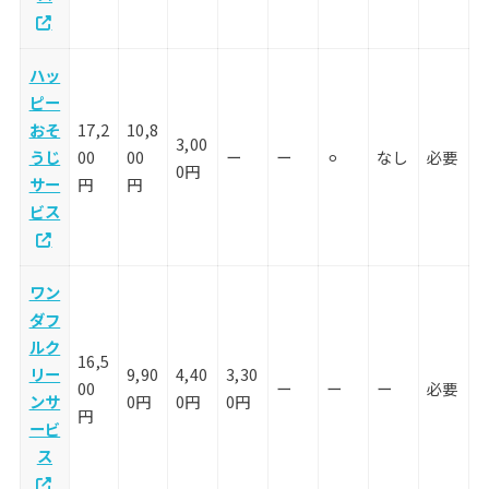
ハッ
ピー
おそ
17,2
10,8
3,00
うじ
00
00
ー
ー
⚪︎
なし
必要
0円
サー
円
円
ビス
ワン
ダフ
ルク
16,5
リー
9,90
4,40
3,30
00
ー
ー
ー
必要
ンサ
0円
0円
0円
円
ービ
ス