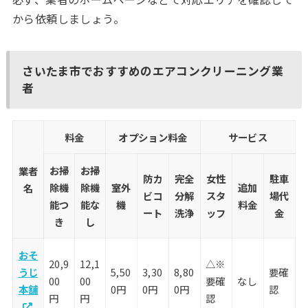
から依頼しましょう。
さいたま市でおすすめのエアコンクリーニング業
者
料金
オプション料金
サービス
お掃
お掃
業者
防カ
完全
女性
駐車
除機
除機
室外
追加
名
ビコ
分解
スタ
場代
能つ
能な
機
料金
ート
洗浄
ッフ
金
き
し
おそ
20,9
12,1
△※
うじ
5,50
3,30
8,80
要確
00
00
要確
なし
本舗
0円
0円
0円
認
円
円
認