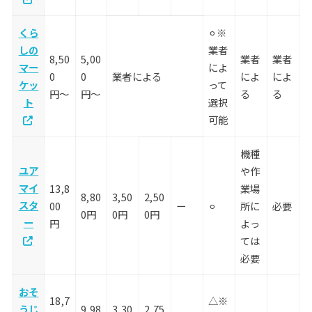
くら
⚪︎※
しの
業者
8,50
5,00
業者
業者
マー
によ
0
0
業者による
によ
によ
ケッ
って
円〜
円〜
る
る
ト
選択
可能
機種
ユア
や作
マイ
13,8
業場
8,80
3,50
2,50
スタ
00
ー
⚪︎
所に
必要
0円
0円
0円
ー
円
よっ
ては
必要
おそ
18,7
△※
うじ
9,98
3,30
2,75