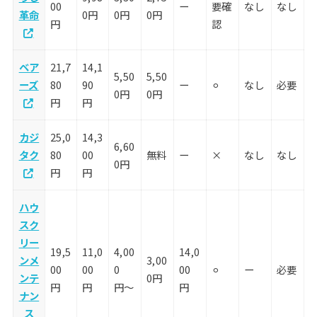
00
ー
要確
なし
なし
革命
0円
0円
0円
円
認
ベア
21,7
14,1
5,50
5,50
ーズ
80
90
ー
⚪︎
なし
必要
0円
0円
円
円
カジ
25,0
14,3
6,60
タク
80
00
無料
ー
×
なし
なし
0円
円
円
ハウ
スク
リー
19,5
11,0
4,00
14,0
ンメ
3,00
00
00
0
00
⚪︎
ー
必要
ンテ
0円
円
円
円〜
円
ナン
ス