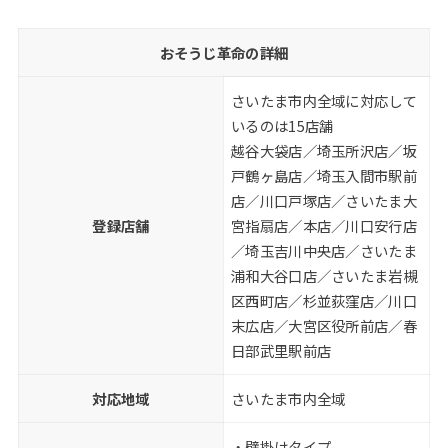
おそうじ革命の詳細
さいたま市内全域に対応して
いるのは15店舗
越谷大袋店／埼玉所沢店／坂
戸鶴ヶ島店／埼玉入間市駅前
店／川口戸塚店／さいたま大
登録店舗
宮指扇店／本店／川口安行店
／埼玉吉川中央店／さいたま
浦和大谷口店／さいたま岩槻
区西町店／杉並荻窪店／川口
末広店／大宮区役所前店／春
日部武里駅前店
対応地域
さいたま市内全域
・壁掛けタイプ